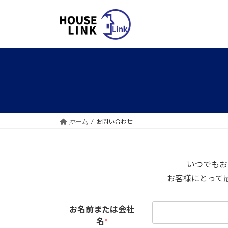
コ
ナ
ン
ビ
テ
ゲ
ン
ー
ツ
シ
へ
ョ
ス
ン
キ
に
ッ
移
プ
動
ホーム
お問い合わせ
いつでもお
お客様にとって
お名前または会社
名
*