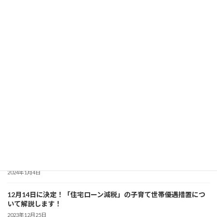
最近の投稿
2024年度からスタート 「建築物再生可能エネルギー利用促進区域
制度」について解説！
2024年4月7日
暮らしのなかでできる「省エネ」を分かりやすく解説！
2024年3月6日
「省エネ住宅」について分かりやすく解説！ 【初級編】
2024年2月7日
「建築物の省エネ表示制度」について詳しく解説！
2024年1月4日
12月14日に決定！「住宅ローン減税」の子育て世帯優遇措置につ
いて解説します！
2023年12月25日