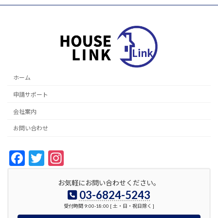
ホーム
申請サポート
会社案内
お問い合わせ
F
T
In
ac
w
st
お気軽にお問い合わせください。
e
itt
a
03-6824-5243
b
er
gr
受付時間 9:00-18:00 [ 土・日・祝日除く ]