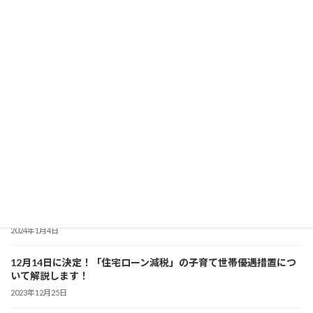
最近の投稿
2024年度からスタート 「建築物再生可能エネルギー利用促進区域
制度」について解説！
2024年4月7日
暮らしのなかでできる「省エネ」を分かりやすく解説！
2024年3月6日
「省エネ住宅」について分かりやすく解説！ 【初級編】
2024年2月7日
「建築物の省エネ表示制度」について詳しく解説！
2024年1月4日
12月14日に決定！「住宅ローン減税」の子育て世帯優遇措置につ
いて解説します！
2023年12月25日