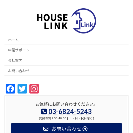
ホーム
申請サポート
会社案内
お問い合わせ
F
T
In
ac
w
st
お気軽にお問い合わせください。
e
itt
a
03-6824-5243
b
er
gr
受付時間 9:00-18:00 [ 土・日・祝日除く ]
o
a
お問い合わせ