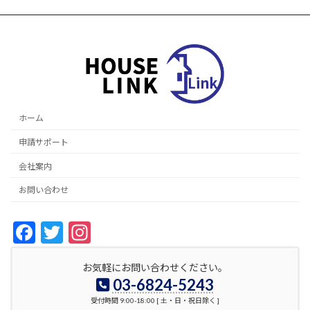
ホーム
申請サポート
会社案内
お問い合わせ
F
T
In
ac
w
st
お気軽にお問い合わせください。
e
itt
a
03-6824-5243
b
er
gr
受付時間 9:00-18:00 [ 土・日・祝日除く ]