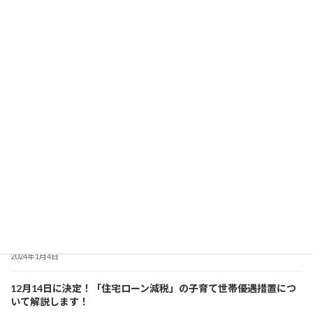
投
«
1
…
3
4
固
固
固
定
定
定
稿
ペ
ペ
ペ
最近の投稿
ー
ー
ー
の
ジ
ジ
ジ
ペ
2024年度からスタート 「建築物再生可能エネルギー利用促進区域
制度」について解説！
ー
2024年4月7日
ジ
暮らしのなかでできる「省エネ」を分かりやすく解説！
送
2024年3月6日
り
「省エネ住宅」について分かりやすく解説！ 【初級編】
2024年2月7日
「建築物の省エネ表示制度」について詳しく解説！
2024年1月4日
12月14日に決定！「住宅ローン減税」の子育て世帯優遇措置につ
いて解説します！