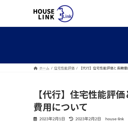
コ
ナ
ン
ビ
テ
ゲ
ン
ー
ツ
シ
へ
ョ
ス
ン
キ
に
ッ
移
プ
動
ホーム
住宅性能評価
【代行】住宅性能評価と長期優
【代行】住宅性能評価
費用について
最
2023年2月1日
2023年2月2日
house-link
終