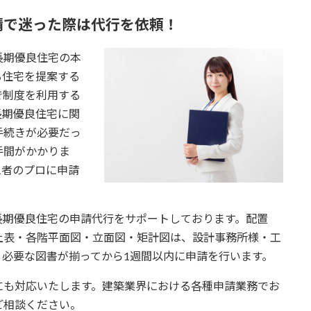
請で迷った際は代行を依頼！
長期優良住宅の本
る住宅を提案する
で制度を利用する
長期優良住宅に関
手続きが必要だっ
手間がかかりま
三者のプロに申請
価や長期優良住宅の申請代行をサポートしております。配置
上表・各階平面図・立面図・矩計図は、設計事務所様・工
必要な図書が揃ってから1週間以内に申請を行います。
にも対応いたします。建築業界における各種申請業務でお
ご相談ください。