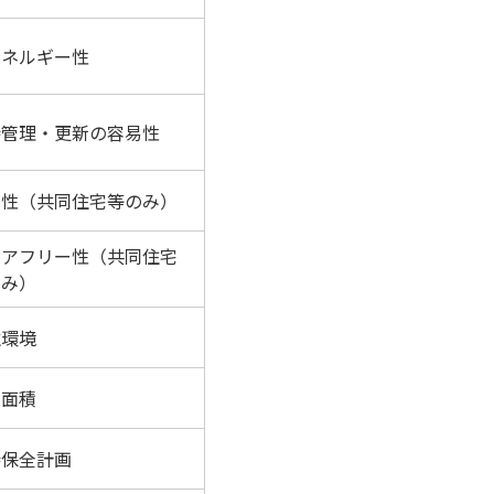
エネルギー性
持管理・更新の容易性
変性（共同住宅等のみ）
リアフリー性（共同住宅
のみ）
住環境
戸面積
持保全計画