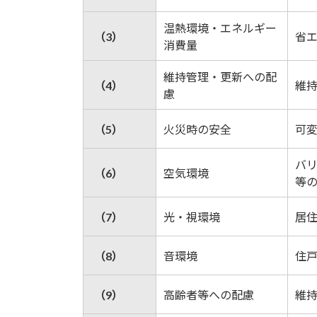
温熱環境・エネルギー
（3）
省
消費量
維持管理・更新への配
（4）
維
慮
（5）
火災時の安全
可
バ
（6）
空気環境
等
（7）
光・視環境
居
（8）
音環境
住
（9）
高齢者等への配慮
維