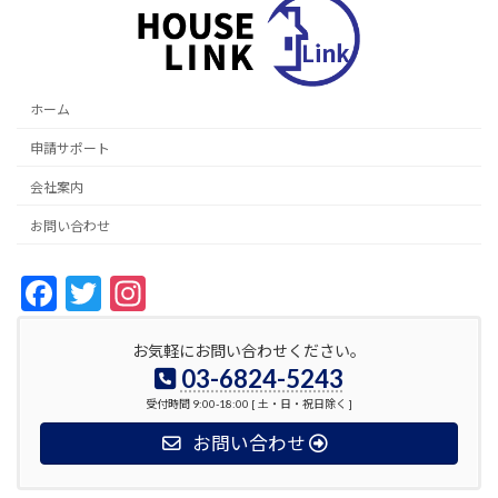
ホーム
申請サポート
会社案内
お問い合わせ
F
T
In
ac
w
st
お気軽にお問い合わせください。
e
itt
a
03-6824-5243
b
er
gr
受付時間 9:00-18:00 [ 土・日・祝日除く ]
o
a
お問い合わせ
o
m