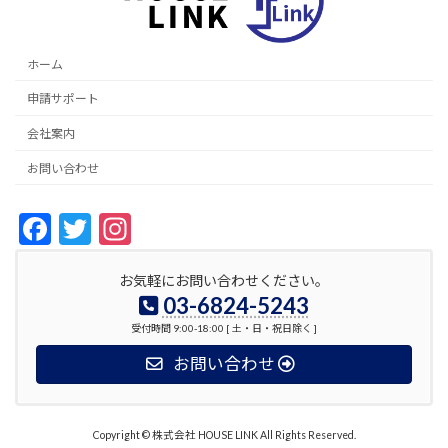
ホーム
申請サポート
会社案内
お問い合わせ
F
T
In
ac
w
st
お気軽にお問い合わせください。
e
itt
a
03-6824-5243
b
er
gr
受付時間 9:00-18:00 [ 土・日・祝日除く ]
o
a
お問い合わせ
o
m
k
Copyright © 株式会社 HOUSE LINK All Rights Reserved.